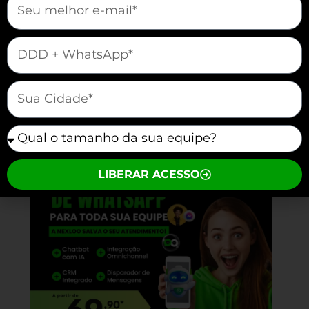
relevância. Aqui estão algumas dicas
para garantir que suas mensagens
mauticform[telefone]
automáticas atendam às necessidades
dos seus clientes:
mauticform[cidade]
Vamos vender e atender melhor juntos?
mauticform[equipe]
LIBERAR ACESSO