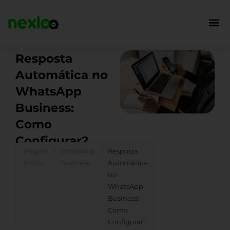
Ir
para
o
conteúdo
Resposta
Automática no
WhatsApp
Business:
Como
Configurar?
Página
/
WhatsApp
/
Resposta
inicial
Business
Automática
no
WhatsApp
Business:
Como
Configurar?