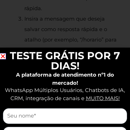
rápida.
Insira a mensagem que deseja
salvar como resposta rápida e o
atalho (por exemplo, “/horario” para
enviar automaticamente o horário
TESTE GRÁTIS POR 7
de funcionamento).
DIAS!
Salve a resposta rápida.
A plataforma de atendimento nº1 do
mercado!
WhatsApp Múltiplos Usuários, Chatbots de IA,
Dicas para Criar
CRM, integração de canais e
MUITO MAIS!
Mensagens Eficientes
mauticform[nome]
Criar mensagens automáticas eficientes
requer atenção à clareza, brevidade e
mauticform[email]