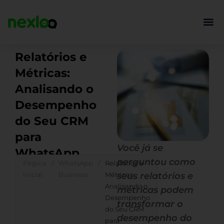
Ir
para
o
conteúdo
Relatórios e
Métricas:
Analisando o
Desempenho
do Seu CRM
para
Você já se
WhatsApp
perguntou como
Página
/
WhatsApp
/
Relatórios e
inicial
Business
Métricas:
seus relatórios e
Analisando o
métricas podem
Desempenho
transformar o
do Seu CRM
desempenho do
para