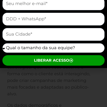
sistema robusto de CRM para WhatsApp.
Eles coletaram e analisaram dados de
mauticform[telefone]
cada interação e ajuste nas mensagens,
resultando em uma abordagem mais
personalizada que atendeu às
mauticform[cidade]
expectativas dos clientes.
mauticform[equipe]
Compreender esses dados implica não
apenas em coletá-los, mas em analisá-los
sistematicamente para moldar futuras
LIBERAR ACESSO
estratégias. Quando você observa a
forma como o cliente está interagindo,
pode criar campanhas de marketing
mais focadas e adaptadas ao público-
alvo.
Os dados demográficos e