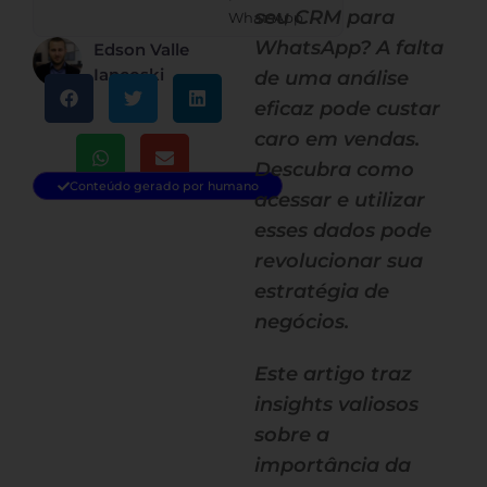
seu CRM para
WhatsApp
WhatsApp? A falta
Edson Valle
Iancoski
de uma análise
eficaz pode custar
caro em vendas.
Descubra como
Conteúdo gerado por humano
acessar e utilizar
esses dados pode
revolucionar sua
estratégia de
negócios.
Este artigo traz
insights valiosos
sobre a
importância da