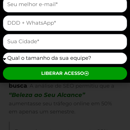
“Clínica de Estética Vida Bella”, ao utilizar
e-mail marketing, conseguiu fidelizar
mauticform[telefone]
30% de sua nova clientela em apenas
quatro meses.
mauticform[cidade]
A otimização para SEO é também um
fator crítico. Ao coletar dados valiosos
mauticform[equipe]
sobre seus clientes, você pode elaborar
conteúdos que posicione seu salão nas
LIBERAR ACESSO
mecanismos de
primeiras páginas dos
busca
. A análise de SEO permitiu que a
“Beleza ao Seu Alcance”
aumentasse seu tráfego online em 50%
em apenas um semestre.