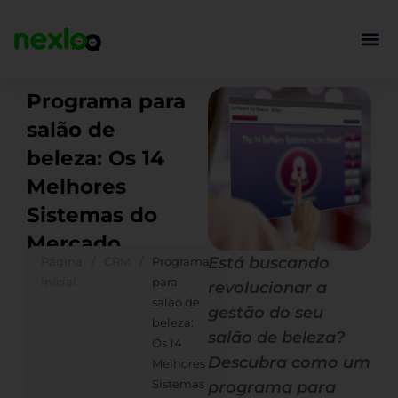
Ir
para
o
conteúdo
Programa para
salão de
beleza: Os 14
Melhores
Sistemas do
Mercado
Está buscando
Página
/
CRM
/
Programa
inicial
para
revolucionar a
salão de
gestão do seu
beleza:
salão de beleza?
Os 14
Descubra como um
Melhores
Sistemas
programa para