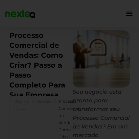
Ir
para
o
conteúdo
Processo
Comercial de
Vendas: Como
Criar? Passo a
Passo
Completo Para
Seu negócio está
Sua Empresa
pronto para
Página
/
Vendas
/
Processo
inicial
Comercial
transformar seu
de
Processo Comercial
Vendas:
de Vendas? Em um
Como
mercado
Criar?