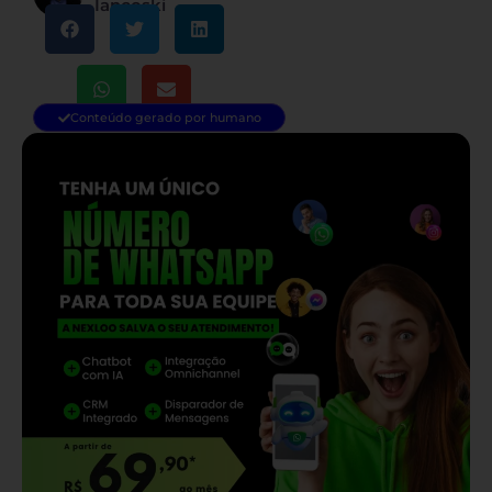
Iancoski
Conteúdo gerado por humano
— continua depois do banner —