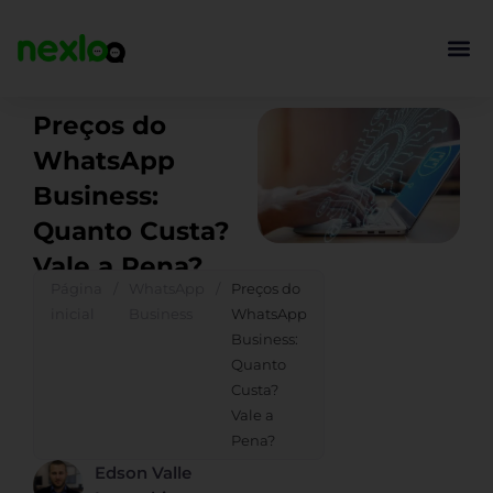
Ir
para
o
conteúdo
Preços do
WhatsApp
Business:
Quanto Custa?
Vale a Pena?
Página
/
WhatsApp
/
Preços do
inicial
Business
WhatsApp
Business:
Quanto
Custa?
Vale a
Pena?
Edson Valle