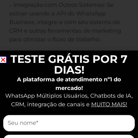
– Integração com Outros Sistemas: Se
estiver usando a API do WhatsApp
Business, integre-a com seu sistema de
CRM e outras ferramentas de marketing
para otimizar o fluxo de trabalho.
TESTE GRÁTIS POR 7
Vamos vender e atender melhor juntos?
DIAS!
A plataforma de atendimento nº1 do
mercado!
WhatsApp Múltiplos Usuários, Chatbots de IA,
CRM, integração de canais e
MUITO MAIS!
mauticform[nome]
mauticform[email]