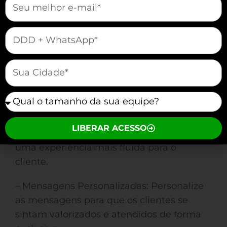
mauticform[telefone]
mauticform[cidade]
Melhores Práticas
mauticform[equipe]
– Respostas Rápidas: Utilize respostas
rápidas para perguntas frequentes,
LIBERAR ACESSO
economizando tempo e proporcionando
uma experiência mais fluida para o
cliente.
– Mensagens Personalizadas: Personalize
as mensagens para que os clientes se
sintam valorizados e atendidos de forma