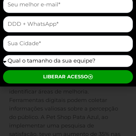
Consistência na comunicação é
fundamental. Um guia de estilo de marca
assegura que sua imagem permaneça
mauticform[telefone]
coesa em todos os pontos de contato. A
Transportadora Prime, ao desenvolver seu
mauticform[cidade]
guia, padronizou a comunicação e viu um
aumento na confiança do cliente,
mauticform[equipe]
consolidando sua imagem como uma
empresa de alta confiabilidade.
LIBERAR ACESSO
Utilize feedbacks do consumidor para
identificar áreas de melhoria.
Ferramentas digitais podem coletar
informações valiosas sobre a percepção
do público. A Pet Shop Pata Azul, ao
implementar uma pesquisa de
satisfação, teve um aumento de 35% nas