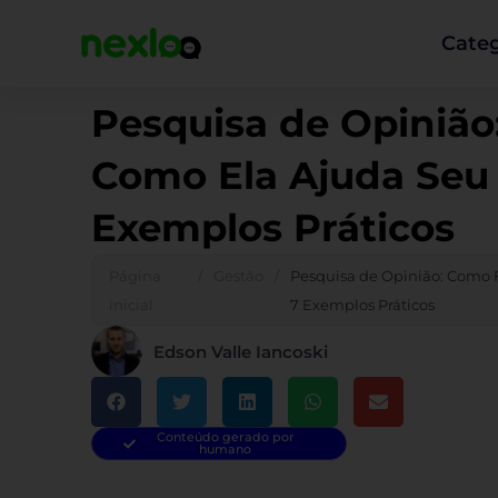
Ir
para
Categ
o
conteúdo
Pesquisa de Opinião
Como Ela Ajuda Seu
Exemplos Práticos
Página
/
Gestão
/
Pesquisa de Opinião: Como 
inicial
7 Exemplos Práticos
Edson Valle Iancoski
Conteúdo gerado por
humano