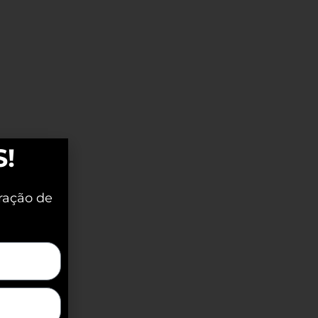
S!
ração de