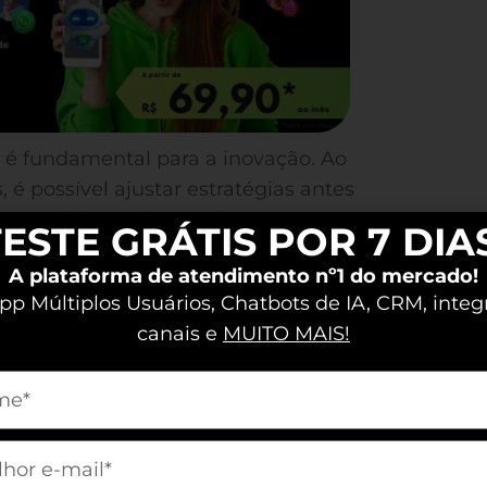
 é fundamental para a inovação. Ao
 é possível ajustar estratégias antes
sa prática pode transformar seu
ESTE GRÁTIS POR 7 DIA
A plataforma de atendimento nº1 do mercado!
p Múltiplos Usuários, Chatbots de IA, CRM, integ
de Opinião e Por
canais e
MUITO MAIS!
m[nome]
o essencial para capturar
m[email]
lação a produtos, serviços ou
liosos, permitindo que você ajuste