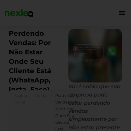
Ir
para
o
conteúdo
Perdendo
Vendas: Por
Não Estar
Onde Seu
Cliente Está
(WhatsApp,
Você sabia que sua
Insta, Face)
empresa pode
Página
/
Vendas
/
Perdendo
inicial
Vendas: Por
estar perdendo
Não Estar
vendas
Onde Seu
simplesmente por
Cliente
não estar presente
Está