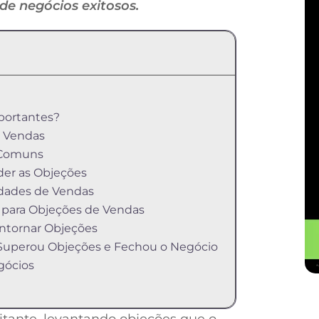
e negócios exitosos.
portantes?
e Vendas
 Comuns
der as Objeções
dades de Vendas
 para Objeções de Vendas
ontornar Objeções
Superou Objeções e Fechou o Negócio
gócios
itante, levantando objeções que o