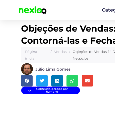
Ir
para
Categ
o
conteúdo
Objeções de Vendas:
Contorná-las e Fech
Página
/
Vendas
/
Objeções de Vendas: 14 D
inicial
Negócios
Júlio Lima Gomes
Conteúdo gerado por
humano