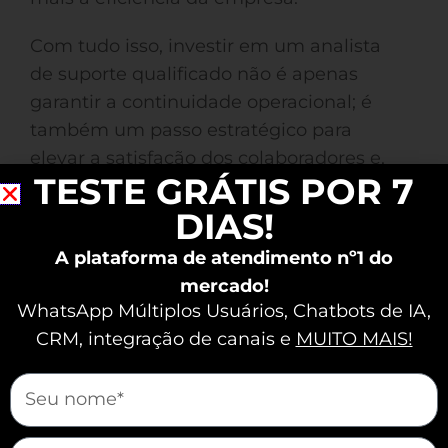
Com tudo isso, investir em um analista
de suporte qualificado não é apenas
garantir a continuidade operacional; é
também um passo estratégico para
elevar a satisfação dos colaboradores e,
TESTE GRÁTIS POR 7
por consequência, do cliente final.
Nexloo Plataforma de
DIAS!
Conheça a
Atendimento
para potencializar ainda
A plataforma de atendimento nº1 do
mais sua equipe de suporte.
mercado!
WhatsApp Múltiplos Usuários, Chatbots de IA,
CRM, integração de canais e
MUITO MAIS!
As 8 Funções
Importantes de um
mauticform[nome]
Analista de Suporte
mauticform[email]