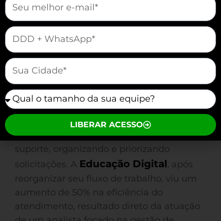
Um analista de suporte desempenha
diversas funções que são vitais para a
mauticform[telefone]
manutenção da eficiência operacional. É
importante que ele forneça suporte
mauticform[cidade]
técnico para resolver problemas
relacionados a hardware e software,
mauticform[equipe]
garantindo que os funcionários possam
trabalhar sem interrupções.
LIBERAR ACESSO
Além disso, o analista gerencia tickets de
suporte, organizando e priorizando
Educação Digital
solicitações. A
, após
reorganizar seu fluxo de trabalho, viu um
aumento de 50% na eficiência do
atendimento, resultado direto da atuação
de um analista focado na gestão de