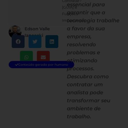
Contratar?
essencial para
[GUIA] 8
garantir que a
Funções
tecnologia trabalhe
Importantes
a favor da sua
Edson Valle
Iancoski
empresa,
resolvendo
problemas e
otimizando
Conteúdo gerado por humano
processos.
Descubra como
contratar um
analista pode
transformar seu
ambiente de
trabalho.