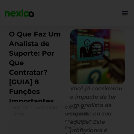
Ir
para
o
conteúdo
O Que Faz Um
Analista de
Suporte: Por
Que
Contratar?
[GUIA] 8
Você já considerou
Funções
o impacto de ter
Importantes
um analista de
Página
/
Automação
/
O Que Faz
suporte na sua
inicial
Um Analista
de Suporte:
equipe? Este
Por Que
profissional é