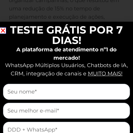
organizar campanhas, o que resultou em
uma redução de 15% no tempo de
planejamento e execução de ações,
aumentando a eficácia das estratégias.
TESTE GRÁTIS POR 7
DIAS!
Vamos vender e atender melhor juntos?
A plataforma de atendimento nº1 do
mercado!
WhatsApp Múltiplos Usuários, Chatbots de IA,
CRM, integração de canais e
MUITO MAIS!
mauticform[nome]
mauticform[email]
mauticform[telefone]