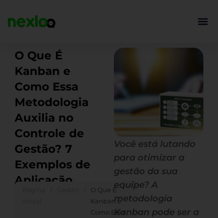
Ir
para
o
conteúdo
O Que É
Kanban e
Como Essa
Metodologia
Auxilia no
Controle de
Você está lutando
Gestão? 7
para otimizar a
Exemplos de
gestão da sua
Aplicação
equipe? A
Página
/
Gestão
/
O Que É
metodologia
inicial
Kanban e
Kanban pode ser a
Como Essa