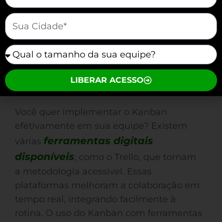
mauticform[cidade]
mauticform[equipe]
Kanban na Prática
LIBERAR ACESSO
Diária
Você quer implementar o Kanban
efetivamente em sua equipe? Existem
ferramentas digitais
várias
disponíveis
, como o Trello, que tornam
a metodologia acessível. Essas
plataformas melhoram a colaboração em
tempo real, integrando facilmente à
rotina. O uso do Kanban com ferramentas