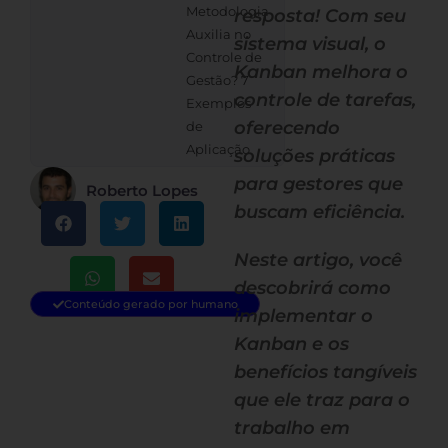
Metodologia
resposta! Com seu
Auxilia no
sistema visual, o
Controle de
Kanban melhora o
Gestão? 7
controle de tarefas,
Exemplos
oferecendo
de
Aplicação
soluções práticas
para gestores que
Roberto Lopes
buscam eficiência.
Neste artigo, você
descobrirá como
Conteúdo gerado por humano
implementar o
Kanban e os
benefícios tangíveis
que ele traz para o
trabalho em