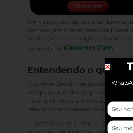
Além disso, abordaremos tendências f
demonstram a importância de investir
Ao final, você terá insights valiosos p
Customer Care.
estratégia de
T
Entendendo o que é C
WhatsAp
Customer Care é uma abordagem dedic
excepcional ao cliente, priorizando sua
filosofia vai muito além do suporte con
mauticfor
relacionamento duradouro entre a empr
O profissional de Customer Care atua c
mauticfor
interações em diferentes canais para g