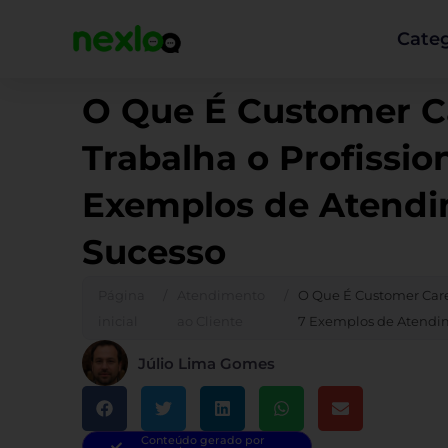
Ir
para
Categ
o
conteúdo
O Que É Customer 
Trabalha o Profissio
Exemplos de Atendi
Sucesso
Página
/
Atendimento
/
O Que É Customer Care
inicial
ao Cliente
7 Exemplos de Atendi
Júlio Lima Gomes
Conteúdo gerado por