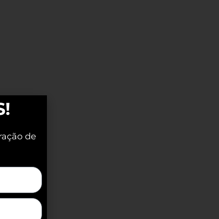
S!
ração de