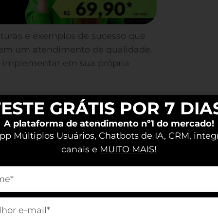
uturas e exemplos de sucesso que
 em um atendimento de qualidade.
ara implementar em sua própria
ESTE GRÁTIS POR 7 DIA
ustomer Care
A plataforma de atendimento nº1 do mercado!
p Múltiplos Usuários, Chatbots de IA, CRM, integ
ada a fornecer uma experiência
canais e
MUITO MAIS!
s necessidades e expectativas. Essa
vencional; trata-se de cultivar um
m[nome]
esa e o cliente.
omo facilitador, gerenciando
m[email]
arantir uma experiência consistente