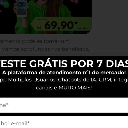
rramenta pode se tornar um
o. Vamos aprofundar nos benefícios,
eram sucesso e as melhores práticas
ESTE GRÁTIS POR 7 DIA
qualidade através do WhatsApp.
A plataforma de atendimento nº1 do mercado!
p Múltiplos Usuários, Chatbots de IA, CRM, integ
mercial no
canais e
MUITO MAIS!
m[nome]
versão do aplicativo projetada
m[email]
ursos aprimorados, você facilita o
m relacionamento mais ágil com os