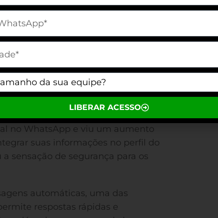
adotado essa funcionalidade para
[telefone]
ação.
m[cidade]
ere informações cruciais como
ionamento, endereço físico e um
 nível de detalhamento é essencial
m[equipe]
istar a confiança do consumidor.
LIBERAR ACESSO
Cliente Para Você Rir e Chorar
,
cial no WhatsApp e viu um aumento
tegrar suas informações no perfil do
u a sensação de segurança para os
sagens automáticas, uma das
permite respostas rápidas e