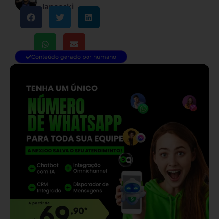
Iancoski
Conteúdo gerado por humano
— continua depois do banner —