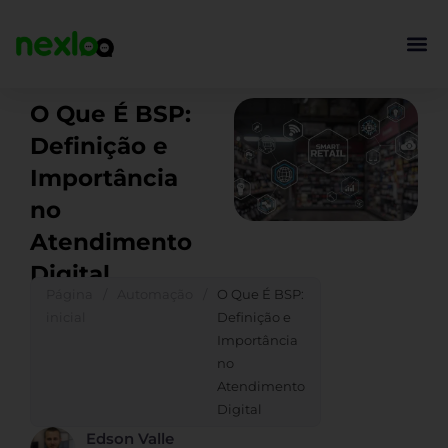
Ir
para
o
conteúdo
O Que É BSP:
Definição e
Importância
no
Atendimento
Digital
Página
/
Automação
/
O Que É BSP:
inicial
Definição e
Importância
no
Atendimento
Digital
Edson Valle