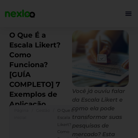
Ir
para
o
conteúdo
O Que É a
Escala Likert?
Como
Funciona?
[GUÍA
COMPLETO] 7
Você já ouviu falar
Exemplos de
da Escala Likert e
Aplicação
como ela pode
Página
/
Gestão
/
O Que É a
transformar suas
inicial
Escala
Likert?
pesquisas de
Como
mercado? Esta