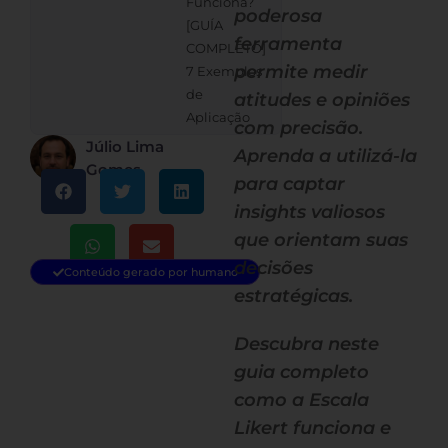
Funciona?
poderosa
[GUÍA
ferramenta
COMPLETO]
permite medir
7 Exemplos
de
atitudes e opiniões
Aplicação
com precisão.
Júlio Lima
Aprenda a utilizá-la
Gomes
para captar
insights valiosos
que orientam suas
decisões
Conteúdo gerado por humano
estratégicas.
Descubra neste
guia completo
como a Escala
Likert funciona e