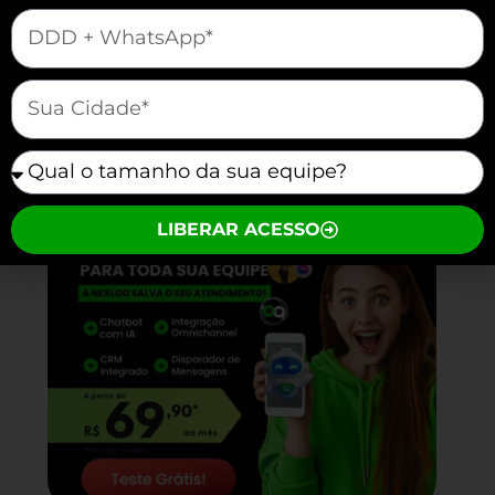
resultados neutros, levando a decisões
mauticform[telefone]
baseadas em análises incompletas.
mauticform[cidade]
Vamos vender e atender melhor juntos?
mauticform[equipe]
LIBERAR ACESSO