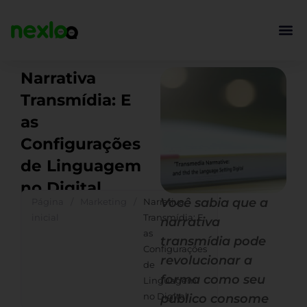
Ir
para
o
conteúdo
Narrativa
Transmídia: E
as
Configurações
de Linguagem
no Digital
Você sabia que a
Página
/
Marketing
/
Narrativa
inicial
Transmídia: E
narrativa
as
transmídia pode
Configurações
revolucionar a
de
forma como seu
Linguagem
no Digital
público consome