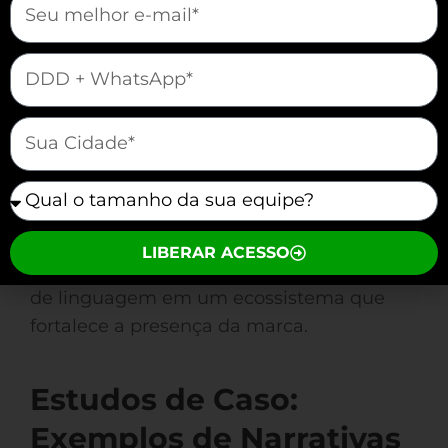
ativo com o público.
A era digital exige que as histórias sejam
mauticform[telefone]
consumidas de maneira personalizada e
interativa. Adapte sua linguagem para
mauticform[cidade]
refletir isso, criando conexões mais
profundas com o público.
mauticform[equipe]
A narrativa transmídia vai além da
simples contação de histórias; ela integra
LIBERAR ACESSO
diferentes plataformas e configurações
de linguagem em um ecossistema que
fortalece a presença da marca.
Estudos de Caso:
Exemplos de Narrativas