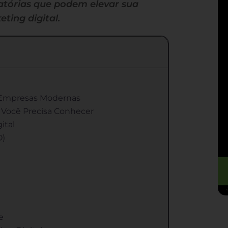
gatórias que podem elevar sua
ing digital.
a Empresas Modernas
e Você Precisa Conhecer
ital
O)
e