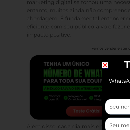
marketing digital se tornou uma neces
entanto, muitos ainda não compreende
abordagem. É fundamental entender c
eficiente com seu público-alvo e faze
impacto positivo.
Vamos vender e atend
T
WhatsAp
mauticfor
mauticfor
Além disso, cada dia mais empresas es