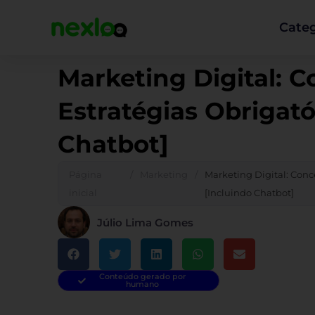
Ir
para
Categ
o
conteúdo
Marketing Digital: C
Estratégias Obrigató
Chatbot]
Página
/
Marketing
/
Marketing Digital: Conce
inicial
[Incluindo Chatbot]
Júlio Lima Gomes
Conteúdo gerado por
humano