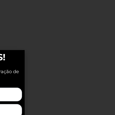
S!
ração de