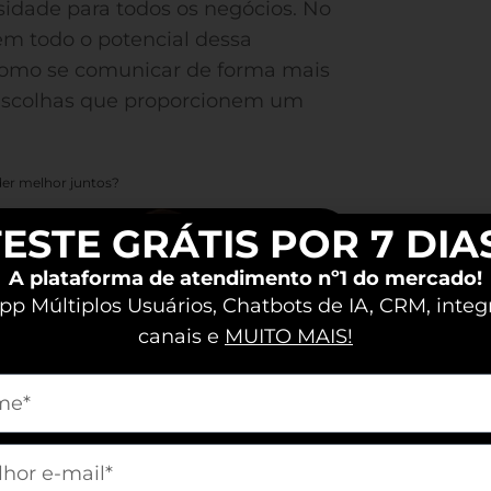
sidade para todos os negócios. No
m todo o potencial dessa
omo se comunicar de forma mais
r escolhas que proporcionem um
er melhor juntos?
ESTE GRÁTIS POR 7 DIA
A plataforma de atendimento nº1 do mercado!
p Múltiplos Usuários, Chatbots de IA, CRM, integ
canais e
MUITO MAIS!
m[nome]
m[email]
tão descobrindo os benefícios dos