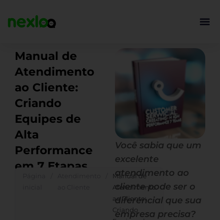
Ir
para
o
conteúdo
Manual de
Atendimento
ao Cliente:
Criando
Equipes de
Alta
Você sabia que um
Performance
excelente
em 7 Etapas
atendimento ao
Página
/
Atendimento
/
Manual de
cliente pode ser o
inicial
ao Cliente
Atendimento
ao Cliente:
diferencial que sua
Criando
empresa precisa?