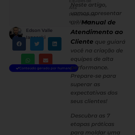
Equipes de
Neste artigo,
Alta
vamos apresentar
Performance
Manual de
em 7 Etapas
um
Edson Valle
Atendimento ao
Iancoski
Cliente
que guiará
você na criação de
equipes de alta
performance.
Conteúdo gerado por humano
Prepare-se para
superar as
expectativas dos
seus clientes!
Descubra as 7
etapas práticas
para moldar uma