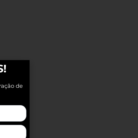
S!
ração de