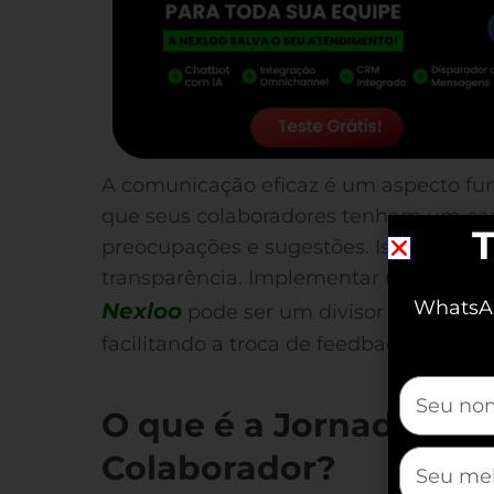
A comunicação eficaz é um aspecto fu
que seus colaboradores tenham um can
T
preocupações e sugestões. Isso promo
transparência. Implementar uma plat
WhatsAp
Nexloo
pode ser um divisor de águas, 
facilitando a troca de feedback.
mauticfor
O que é a Jornada de 
mauticfor
Colaborador?