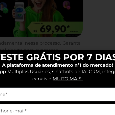
ndamental nesse processo. Garanta
al aberto para expressar
ESTE GRÁTIS POR 7 DIA
ve um ambiente de confiança e
aforma de atendimento como a
A plataforma de atendimento nº1 do mercado!
p Múltiplos Usuários, Chatbots de IA, CRM, integ
permitindo suporte contínuo e
canais e
MUITO MAIS!
m[nome]
Experiência do
m[email]