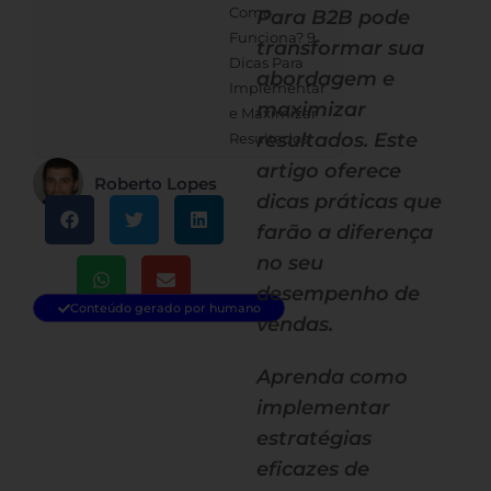
Como
Para B2B pode
Funciona? 9
transformar sua
Dicas Para
abordagem e
Implementar
maximizar
e Maximizar
resultados. Este
Resultados
artigo oferece
Roberto Lopes
dicas práticas que
farão a diferença
no seu
desempenho de
Conteúdo gerado por humano
vendas.
Aprenda como
implementar
estratégias
eficazes de