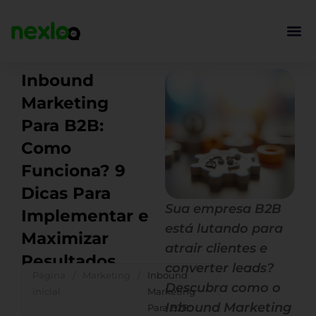
Ir
para
o
conteúdo
Inbound
Marketing
Para B2B:
Como
Funciona? 9
Dicas Para
Sua empresa B2B
Implementar e
está lutando para
Maximizar
atrair clientes e
Resultados
converter leads?
Página
/
Marketing
/
Inbound
Descubra como o
inicial
Marketing
Inbound Marketing
Para B2B: