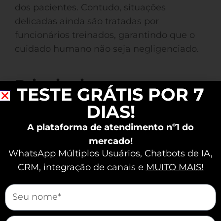
dos pacientes. Contudo, situações
delicadas ainda são tratadas por
funcionários treinados, garantindo que o
cuidado humano não seja negligenciado.
Principais
TESTE GRÁTIS POR 7
Funcionalidades do
DIAS!
Google Assistant
A plataforma de atendimento nº1 do
mercado!
O Google Assistant permite pesquisas na
WhatsApp Múltiplos Usuários, Chatbots de IA,
web, fornece informações sobre o clima e
CRM, integração de canais e
MUITO MAIS!
eventos atuais. Ele também garante que
você navegue com eficiência pelo seu
mauticform[nome]
dia.
mauticform[email]