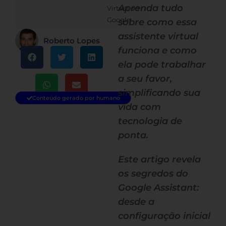
Aprenda tudo
Virtual do
Google
sobre como essa
assistente virtual
Roberto Lopes
funciona e como
ela pode trabalhar
a seu favor,
simplificando sua
Conteúdo gerado por humano
vida com
tecnologia de
ponta.
Este artigo revela
os segredos do
Google Assistant:
desde a
configuração inicial