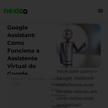
Ir
para
o
conteúdo
Google
Assistant:
Como
Funciona a
Assistente
Virtual do
Você sabe como o
Google
Google Assistant
Página
/
Tecnologia
/
Google
inicial
Assistant:
transforma suas
Como
tarefas diárias em
Funciona
uma rotina mais
a
produtiva?
Assistente