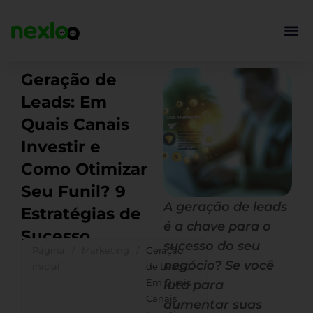
Ir
para
o
conteúdo
Geração de
Leads: Em
Quais Canais
Investir e
Como Otimizar
Seu Funil? 9
A geração de leads
Estratégias de
é a chave para o
Sucesso
sucesso do seu
Página
/
Marketing
/
Geração
negócio? Se você
inicial
de Leads:
Em Quais
luta para
Canais
aumentar suas