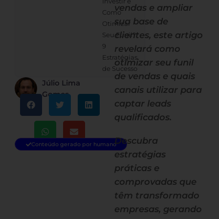
Investir e
vendas e ampliar
Como
sua base de
Otimizar
clientes, este artigo
Seu Funil?
9
revelará como
Estratégias
otimizar seu funil
de Sucesso
de vendas e quais
Júlio Lima
canais utilizar para
Gomes
captar leads
qualificados.
Descubra
Conteúdo gerado por humano
estratégias
práticas e
comprovadas que
têm transformado
empresas, gerando