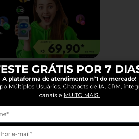
ESTE GRÁTIS POR 7 DIA
em Vendas?
A plataforma de atendimento nº1 do mercado!
p Múltiplos Usuários, Chatbots de IA, CRM, integ
licação de elementos de jogos em
canais e
MUITO MAIS!
ngajando e motivando equipes de
m[nome]
ividades comuns em experiências
e a colaboração entre os
m[email]