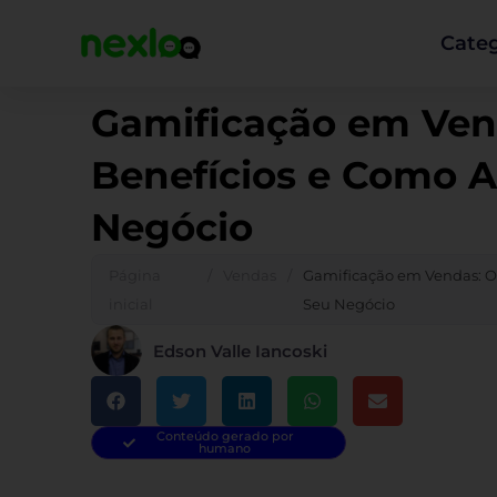
Ir
para
Categ
o
conteúdo
Gamificação em Ven
Benefícios e Como A
Negócio
Página
/
Vendas
/
Gamificação em Vendas: O 
inicial
Seu Negócio
Edson Valle Iancoski
Conteúdo gerado por
humano