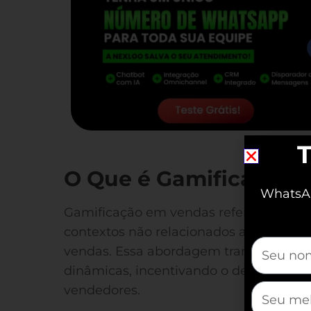
T
O Que é Gamificação 
WhatsAp
Gamificação em vendas refere-se à ap
contextos não relacionados a jogos, e
mauticfor
vendas. Essa abordagem transforma at
dinâmicas, incentivando o desempenho 
mauticfor
vendedores.