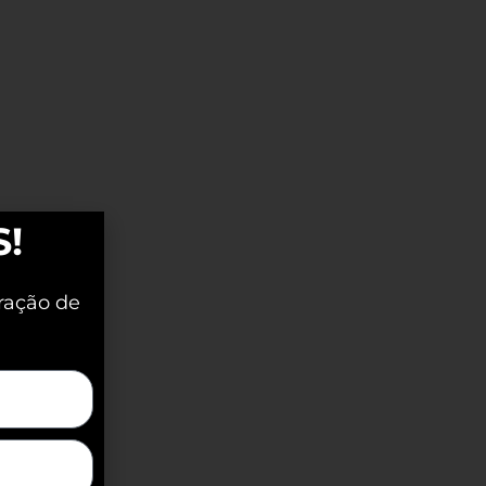
S!
ração de