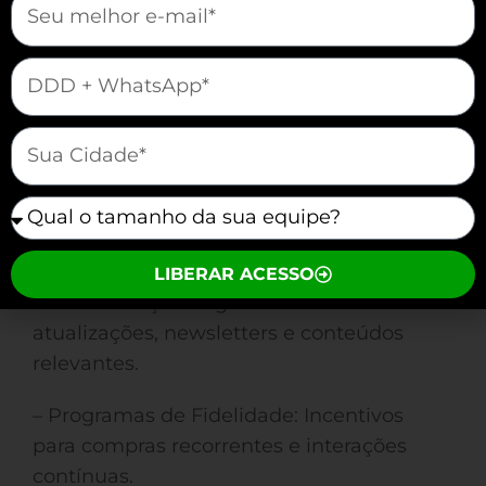
mauticform[telefone]
– Suporte Inicial: Sessões de suporte para
resolver qualquer dificuldade inicial.
mauticform[cidade]
Engajamento
mauticform[equipe]
Manter o cliente engajado é fundamental
para a retenção a longo prazo.
LIBERAR ACESSO
– Comunicação Regular: Envio de
atualizações, newsletters e conteúdos
relevantes.
– Programas de Fidelidade: Incentivos
para compras recorrentes e interações
contínuas.