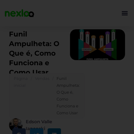
Ir
para
o
conteúdo
Funil
Ampulheta: O
Que é, Como
Funciona e
Como Usar
Página
/
Vendas
/
Funil
inicial
Ampulheta:
O Que é,
Como
Funciona e
Como Usar
Edson Valle
Iancoski