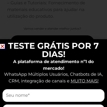
– Guias e Tutoriais: Fornecimento de
materiais educativos para ajudar na
utilização do produto.
Vamos vender e atender melhor juntos?
TESTE GRÁTIS POR 7
DIAS!
A plataforma de atendimento nº1 do
mercado!
WhatsApp Múltiplos Usuários, Chatbots de IA,
CRM, integração de canais e
MUITO MAIS!
mauticform[nome]
mauticform[email]