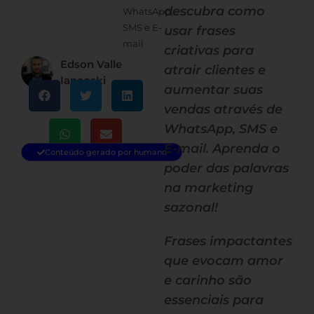
descubra como
WhatsApp,
SMS e E-
usar frases
mail
criativas para
Edson Valle
atrair clientes e
Iancoski
aumentar suas
vendas através de
WhatsApp, SMS e
E-mail. Aprenda o
Conteúdo gerado por humano
poder das palavras
na marketing
sazonal!
Frases impactantes
que evocam amor
e carinho são
essenciais para