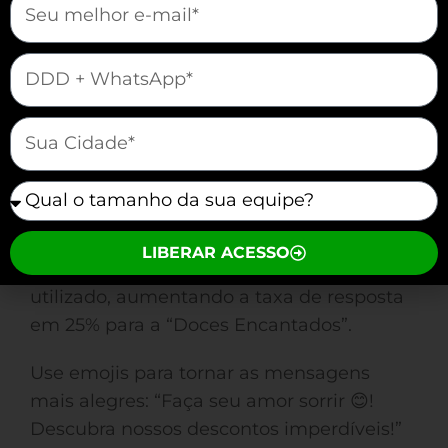
“Chocolates do Amor”, ao usar esse tipo
de mensagem, conseguiu aumentar as
mauticform[telefone]
vendas em 30% nas últimas horas do Dia
dos Namorados.
mauticform[cidade]
A personalização é igualmente essencial.
Ao incluir o nome do destinatário, você
mauticform[equipe]
melhora a conexão emocional. “Olá,
[Nome]! O amor está no ar” é um
LIBERAR ACESSO
exemplo que pode ser eficientemente
utilizado, aumentando a taxa de resposta
em 25% para a “Doces Encantados”.
Use emojis para tornar as mensagens
mais alegres: “Faça seu amor sorrir 😊!
Descubra nossos descontos imperdíveis!”