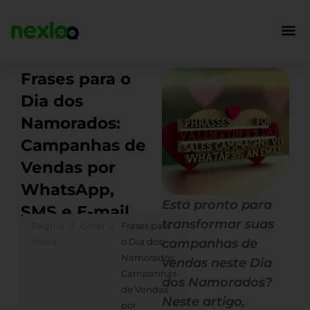
Ir
para
o
conteúdo
Frases para o
Dia dos
Namorados:
Campanhas de
Vendas por
WhatsApp,
Está pronto para
SMS e E-mail
transformar suas
Página
/
Geral
/
Frases para
inicial
o Dia dos
campanhas de
Namorados:
vendas neste Dia
Campanhas
dos Namorados?
de Vendas
Neste artigo,
por