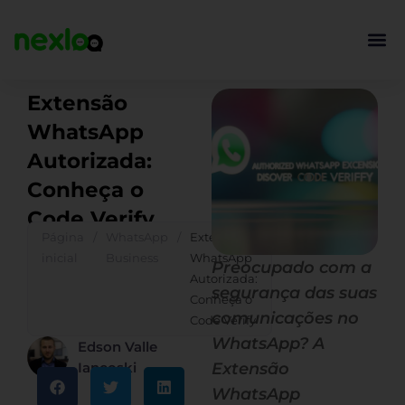
Ir
para
o
conteúdo
Extensão
WhatsApp
Autorizada:
Conheça o
Code Verify
Página
/
WhatsApp
/
Extensão
inicial
Business
WhatsApp
Preocupado com a
Autorizada:
segurança das suas
Conheça o
comunicações no
Code Verify
WhatsApp? A
Edson Valle
Iancoski
Extensão
WhatsApp