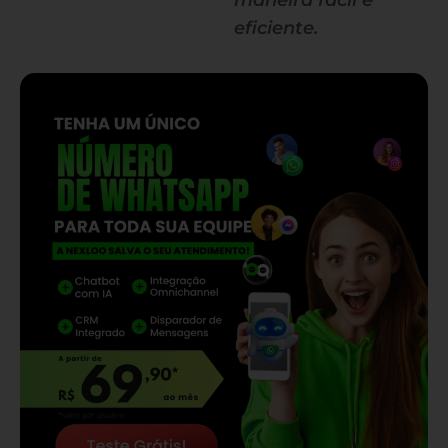
maneira fácil e
eficiente.
— continua depois do banner —