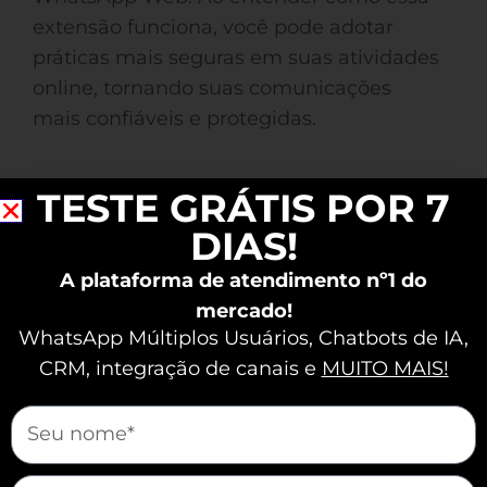
extensão funciona, você pode adotar
práticas mais seguras em suas atividades
online, tornando suas comunicações
mais confiáveis e protegidas.
Benefícios da Extensão
TESTE GRÁTIS POR 7
WhatsApp Autorizada
DIAS!
para Usuários e
A plataforma de atendimento nº1 do
mercado!
Desenvolvedores
WhatsApp Múltiplos Usuários, Chatbots de IA,
CRM, integração de canais e
MUITO MAIS!
A Extensão WhatsApp Autorizada,
através do Code Verify, oferece uma
mauticform[nome]
camada extra de segurança crucial para
você e desenvolvedores. Esse recurso
mauticform[email]