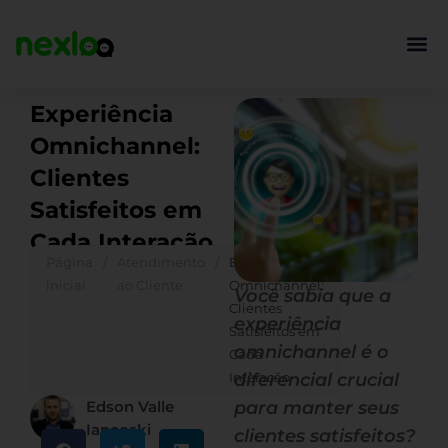
Ir
para
o
conteúdo
Experiência
Omnichannel:
Clientes
Satisfeitos em
Cada Interação
Página
/
Atendimento
/
Experiência
inicial
ao Cliente
Omnichannel:
Você sabia que a
Clientes
experiência
Satisfeitos em
omnichannel é o
Cada
Interação
diferencial crucial
Edson Valle
para manter seus
Iancoski
clientes satisfeitos?