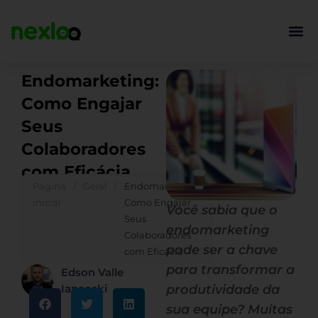
Ir
para
o
conteúdo
Endomarketing:
Como Engajar
Seus
Colaboradores
com Eficácia
Página
/
Geral
/
Endomarketing:
inicial
Como Engajar
Você sabia que o
Seus
endomarketing
Colaboradores
pode ser a chave
com Eficácia
para transformar a
Edson Valle
Iancoski
produtividade da
sua equipe? Muitas