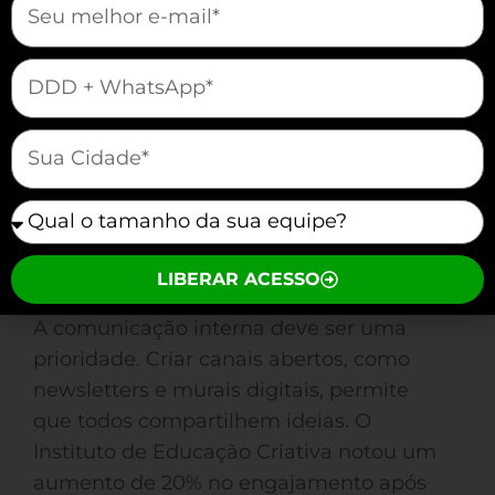
Engajar colaboradores com estratégias
de endomarketing exige planejamento
mauticform[telefone]
cuidadoso. O primeiro passo deve ser
realizar uma pesquisa interna para
mauticform[cidade]
compreender as necessidades da equipe.
A Construtora Bello, ao realizar essa
mauticform[equipe]
etapa, melhorou suas iniciativas e
aumentou a satisfação do colaborador
em 30%.
LIBERAR ACESSO
A comunicação interna deve ser uma
prioridade. Criar canais abertos, como
newsletters e murais digitais, permite
que todos compartilhem ideias. O
Instituto de Educação Criativa notou um
aumento de 20% no engajamento após