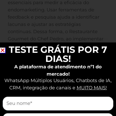
essenciais para medir a eficácia do
endomarketing. Usar ferramentas de
feedback e pesquisa ajuda a identificar
lacunas e ajustar as estratégias
contínuas. Dessa forma, o Restaurante
Gourmet do Chef Pedro, ao implementar
pesquisas trimestrais, conseguiu um
TESTE GRÁTIS POR 7
aumento de 15% na satisfação dos
DIAS!
colaboradores no último ano.
A plataforma de atendimento nº1 do
mercado!
Como Implementar
WhatsApp Múltiplos Usuários, Chatbots de IA,
CRM, integração de canais e
MUITO MAIS!
Estratégias de
Endomarketing de
mauticform[nome]
Sucesso
mauticform[email]