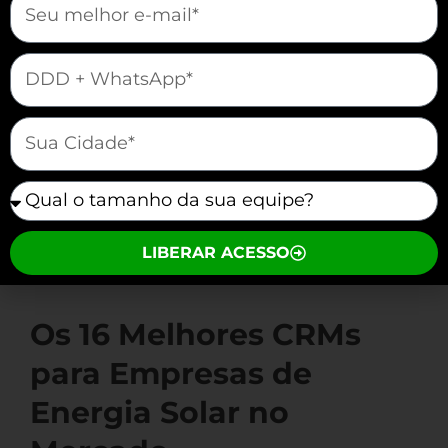
clientes não sejam esquecidos durante o
processo de vendas.
mauticform[telefone]
“Notamos que nossa produtividade
mauticform[cidade]
aumentou 50% com a automação
das vendas através do CRM!” –
Ricardo Almeida, Vendedor na
mauticform[equipe]
BrightFuture
LIBERAR ACESSO
Os 16 Melhores CRMs
para Empresas de
Energia Solar no