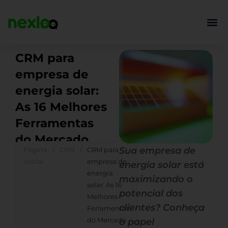
Ir
para
o
conteúdo
CRM para
empresa de
energia solar:
As 16 Melhores
Ferramentas
do Mercado
Sua empresa de
Página
/
CRM
/
CRM para
inicial
empresa de
energia solar está
energia
maximizando o
solar: As 16
potencial dos
Melhores
clientes? Conheça
Ferramentas
do Mercado
o papel