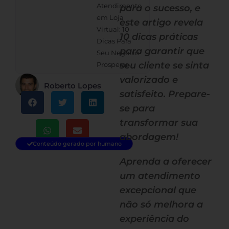
Atendimento
para o sucesso, e
em Loja
este artigo revela
Virtual: 10
10 dicas práticas
Dicas Para
para garantir que
Seu Negócio
seu cliente se sinta
Prosperar
valorizado e
Roberto Lopes
satisfeito. Prepare-
se para
transformar sua
abordagem!
Conteúdo gerado por humano
Aprenda a oferecer
um atendimento
excepcional que
não só melhora a
experiência do