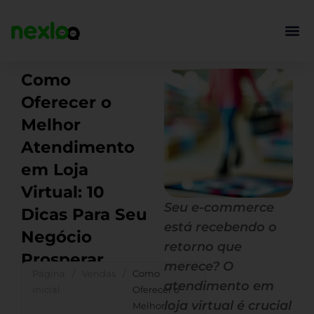
Ir
para
o
conteúdo
Como
Oferecer o
Melhor
Atendimento
em Loja
Virtual: 10
Seu e-commerce
Dicas Para Seu
está recebendo o
Negócio
retorno que
Prosperar
merece? O
Página
/
Vendas
/
Como
atendimento em
inicial
Oferecer o
loja virtual é crucial
Melhor