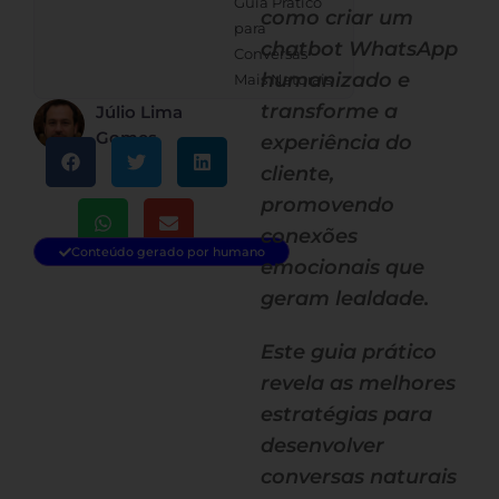
Guia Prático
como criar um
para
chatbot WhatsApp
Conversas
humanizado e
Mais Naturais
transforme a
Júlio Lima
Gomes
experiência do
cliente,
promovendo
conexões
Conteúdo gerado por humano
emocionais que
geram lealdade.
Este guia prático
revela as melhores
estratégias para
desenvolver
conversas naturais