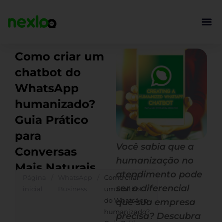
Ir
para
o
conteúdo
Como criar um
chatbot do
WhatsApp
humanizado?
Guia Prático
para
Você sabia que a
Conversas
humanização no
Mais Naturais
atendimento pode
Página
/
WhatsApp
/
Como criar
ser o diferencial
inicial
Business
um chatbot
do WhatsApp
que sua empresa
humanizado?
precisa? Descubra