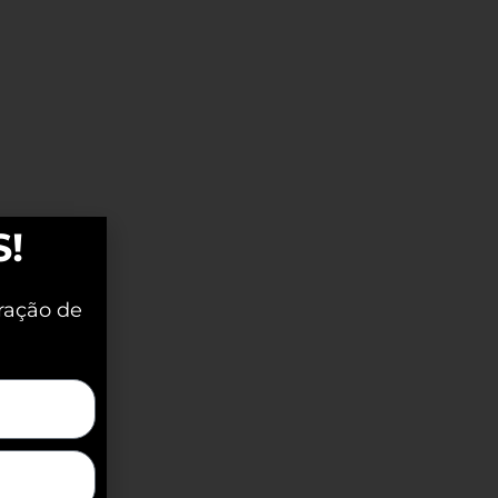
S!
ração de