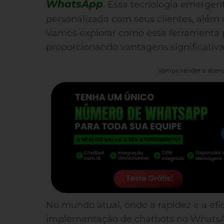
WhatsApp
. Essa tecnologia emergent
personalizada com seus clientes, além 
Vamos explorar como essa ferramenta 
proporcionando vantagens significativa
Vamos vender e atend
No mundo atual, onde a rapidez e a efic
implementação de chatbots no WhatsAp