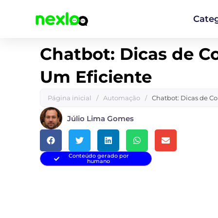
Ir
para
Categ
o
conteúdo
Chatbot: Dicas de C
Um Eficiente
Página inicial
/
Automação
/
Chatbot: Dicas de C
Júlio Lima Gomes
Conteúdo gerado por
humano