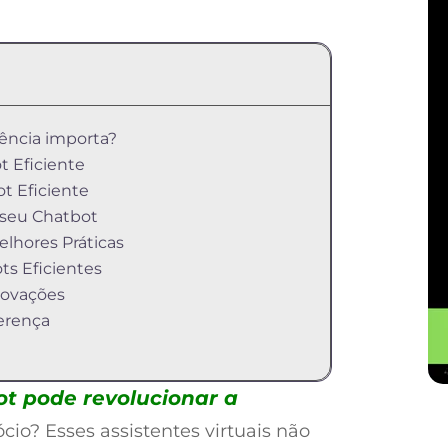
iência importa?
t Eficiente
ot Eficiente
 seu Chatbot
lhores Práticas
ts Eficientes
novações
erença
t pode revolucionar a
io? Esses assistentes virtuais não