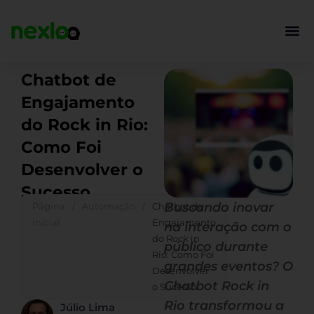
Ir
para
o
conteúdo
Chatbot de
Engajamento
do Rock in Rio:
Como Foi
Desenvolver o
Sucesso
Buscando inovar
Página
/
Automação
/
Chatbot de
inicial
Engajamento
na interação com o
do Rock in
público durante
Rio: Como Foi
grandes eventos? O
Desenvolver
Chatbot Rock in
o Sucesso
Rio transformou a
Júlio Lima