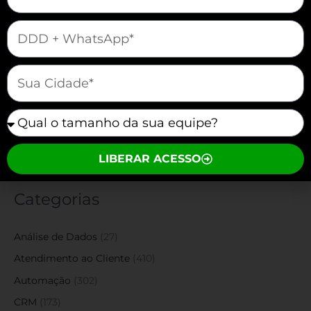
para que servem, e como implementá-los de forma eficaz
em suas campanhas. O Que São KPIs de Marketing? Para
mauticform[telefone]
entender a
Read More »
mauticform[cidade]
mauticform[equipe]
←
Previous
1
…
18
19
LIBERAR ACESSO
Categorias
Análise de Dados
(27)
Atendimento ao Cliente
(410)
Automação
(302)
CRM
(173)