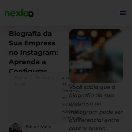
Ir
para
o
conteúdo
Biografia da
Sua Empresa
no Instagram:
Aprenda a
Configurar
Página
/
Marketing
/
Biografia
inicial
da Sua
Você sabia que a
Empresa
biografia da sua
no
empresa no
Instagram:
Aprenda a
Instagram pode ser
Configurar
o diferencial entre
Edson Valle
captar novos