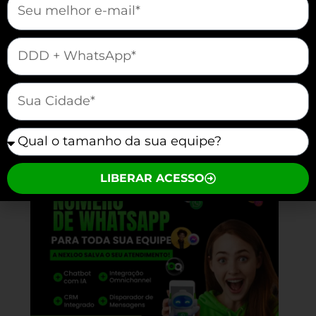
maneira concisa. Inclua sua proposta de
valor, que deve ser direta e cativante.
mauticform[telefone]
Frases curtas garantem que o público
compreenda rapidamente o que a
mauticform[cidade]
empresa oferece.
Vamos vender e atender melhor juntos?
mauticform[equipe]
LIBERAR ACESSO