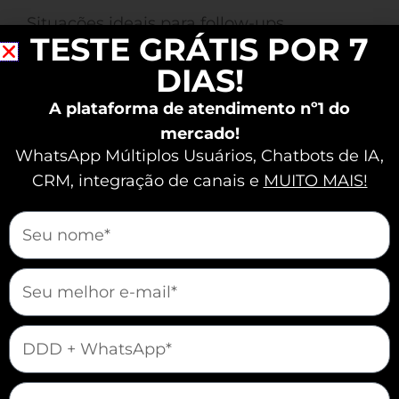
Situações ideais para follow-ups
TESTE GRÁTIS POR 7
automatizados:
DIAS!
Após o primeiro contato comercial
A plataforma de atendimento nº1 do
Depois de uma proposta enviada
mercado!
WhatsApp Múltiplos Usuários, Chatbots de IA,
Lembretes de reuniões, consultas ou
CRM, integração de canais e
MUITO MAIS!
compromissos
mauticform[nome]
Vamos vender e atender melhor juntos?
mauticform[email]
mauticform[telefone]
mauticform[cidade]