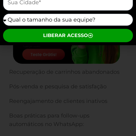
mauticform[equipe]
LIBERAR ACESSO
Recuperação de carrinhos abandonados
Pós-venda e pesquisa de satisfação
Reengajamento de clientes inativos
Boas práticas para follow-ups
automáticos no WhatsApp: