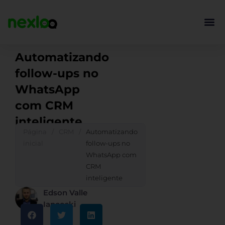
Ir
para
o
conteúdo
Automatizando
follow-ups no
WhatsApp
com CRM
inteligente
Página
/
CRM
/
Automatizando
inicial
follow-ups no
WhatsApp com
CRM
inteligente
Edson Valle
Iancoski