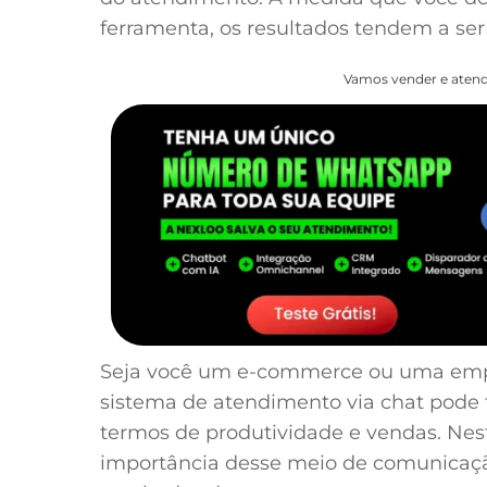
ferramenta, os resultados tendem a ser 
Vamos vender e atend
Seja você um e-commerce ou uma empr
sistema de atendimento via chat pode 
termos de produtividade e vendas. Nest
importância desse meio de comunicaçã