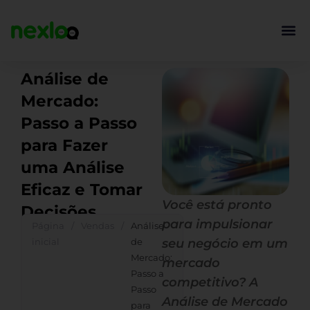
Ir
para
o
conteúdo
Análise de
Mercado:
Passo a Passo
para Fazer
uma Análise
Eficaz e Tomar
Você está pronto
Decisões
para impulsionar
Página
/
Vendas
/
Análise
inicial
de
seu negócio em um
Mercado:
mercado
Passo a
competitivo? A
Passo
Análise de Mercado
para