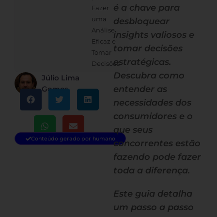
é a chave para
Fazer
uma
desbloquear
Análise
insights valiosos e
Eficaz e
tomar decisões
Tomar
estratégicas.
Decisões
Descubra como
Júlio Lima
entender as
Gomes
necessidades dos
consumidores e o
que seus
Conteúdo gerado por humano
concorrentes estão
fazendo pode fazer
toda a diferença.
Este guia detalha
um passo a passo