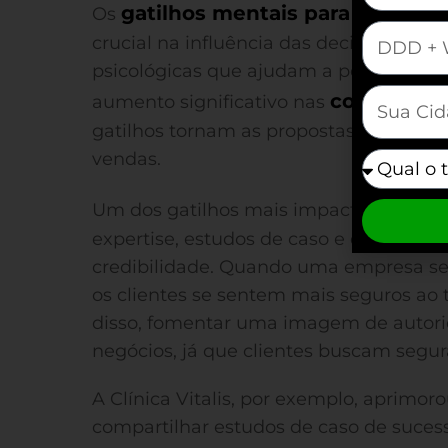
gatilhos mentais para vendas 
Os
mauticform
crucial na influência das decisões de co
psicológicas que ajudam a persuadir cl
mauticfor
conversõe
aumento significativo nas
gatilhos tornam as propostas mais irres
vendas.
mauticfor
Um dos gatilhos mais impactantes é a
expertise, estudos de caso e depoimen
credibilidade. Quando uma empresa se 
os clientes se sentem mais seguros ao
disso, fomentar uma imagem de autorid
negócios, já que clientes buscam segu
A Clínica Vitalis, por exemplo, aprimor
compartilhar estudos de caso de suce