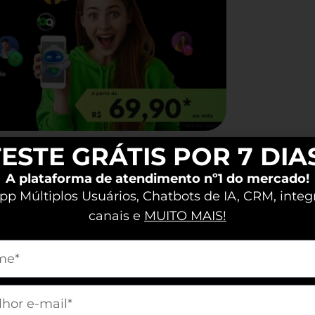
mo integrar gatilhos mentais em
ESTE GRÁTIS POR 7 DIA
atégias, você não apenas aumentará
A plataforma de atendimento nº1 do mercado!
se tornará uma referência em
p Múltiplos Usuários, Chatbots de IA, CRM, integ
ria. Vamos ao que interessa!
canais e
MUITO MAIS!
m[nome]
ilhos Mentais nas
m[email]