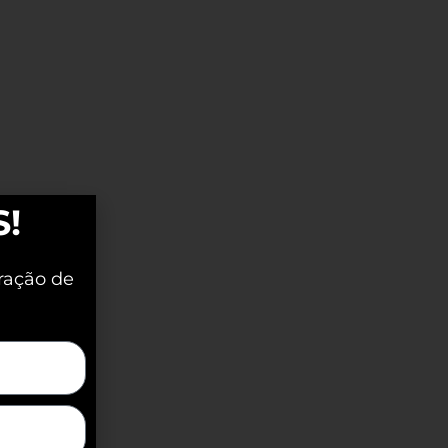
S!
ração de