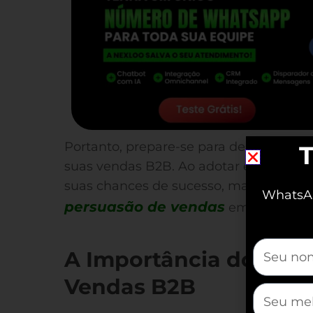
Portanto, prepare-se para descobrir co
T
suas vendas B2B. Ao adotar essas estr
suas chances de sucesso, mas também 
WhatsAp
persuasão de vendas
em sua indúst
mauticfor
A Importância dos Gat
Vendas B2B
mauticfor