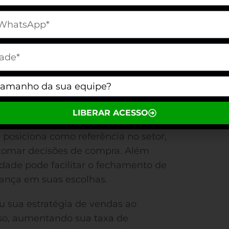
B2B
desempenham um papel
[telefone]
mpra. Você utiliza estratégias
ientes em potencial, levando a um
m[cidade]
s
. Quando bem aplicados, esses
istíveis e otimizam o processo de
m[equipe]
autoridade
. Demonstrações de
LIBERAR ACESSO
tos de clientes estabelecem
posiciona como referência no setor,
 tomar decisões de compra. Além
ade pode facilitar o fechamento de
rança em suas escolhas.
ou sua estratégia de vendas ao
sso, aumentando sua taxa de