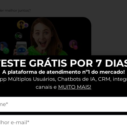
er melhor juntos?
ESTE GRÁTIS POR 7 DIA
A plataforma de atendimento nº1 do mercado!
p Múltiplos Usuários, Chatbots de IA, CRM, integ
 a importância da linguagem
canais e
MUITO MAIS!
porta durante uma negociação pode
m[nome]
 venda. Prepare-se para aprimorar
rbal, pois cada interação conta.
m[email]