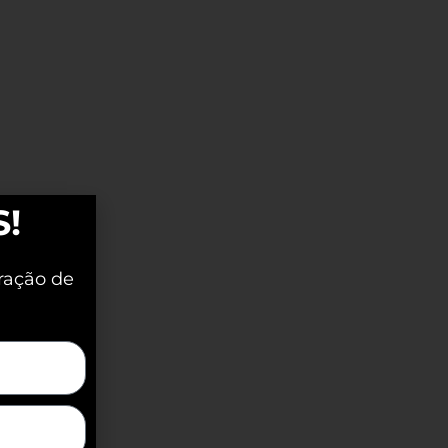
S!
ração de