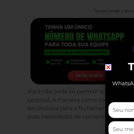
Vamos vender e atend
T
WhatsAp
Você não pode se permitir subestimar
corporal. A maneira como você se com
mauticfor
ser decisiva para o fechamento de uma
suas habilidades de comunicação não-ve
mauticfor