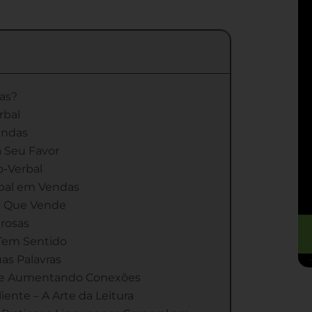
as?
rbal
endas
a Seu Favor
-Verbal
rbal em Vendas
ão Que Vende
rosas
 Tem Sentido
as Palavras
s e Aumentando Conexões
ente – A Arte da Leitura