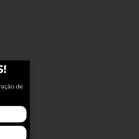
S!
ração de