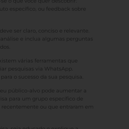
-se o que você quer descobrir:
uto específico, ou feedback sobre
eve ser claro, conciso e relevante.
a análise e inclua algumas perguntas
dos.
istem várias ferramentas que
iar pesquisas via WhatsApp.
 para o sucesso da sua pesquisa.
eu público-alvo pode aumentar a
uisa para um grupo específico de
m recentemente ou que entraram em
isa, seja educado e explique a