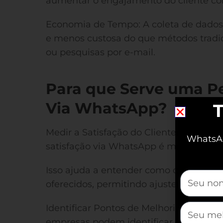
aumentar o engajamento do cliente co
Economia de Tempo: A coleta de dados
e menos custosa do que métodos tradici
ou pesquisas por e-mail.
Para que Serve uma Pe
Via WhatsApp?
T
Medir a Satisfação do Cliente: A princi
WhatsAp
satisfação via WhatsApp é medir a satis
Isso ajuda a entender como os clientes
mauticfor
oferecidos, permitindo ajustes e melho
mauticfor
Identificar Pontos de Melhoria: Ao receb
empresas podem identificar rapidamen