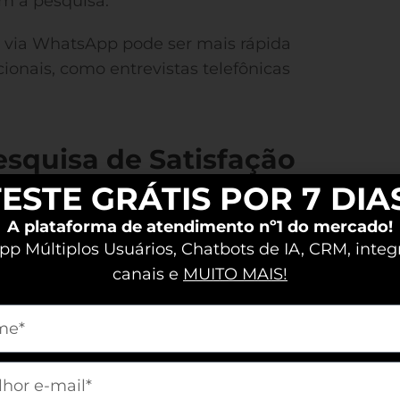
m a pesquisa.
 via WhatsApp pode ser mais rápida
onais, como entrevistas telefônicas
squisa de Satisfação
ESTE GRÁTIS POR 7 DIA
A plataforma de atendimento nº1 do mercado!
pal finalidade de uma pesquisa de
p Múltiplos Usuários, Chatbots de IA, CRM, integ
fação do cliente.
canais e
MUITO MAIS!
 percebem os produtos ou serviços
m[nome]
rias conforme necessário.
m[email]
er feedback direto dos clientes, as
te áreas que necessitam de